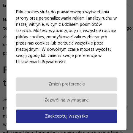
krawędzi oraz powtarzalność produkcji.
Pliki cookies służą do prawidłowego wyświetlania
strony oraz personalizowania reklam i analizy ruchu w
Nasi Klienci mogą mieć pewność co do precyzji frezowania,
naszej witrynie, w tym z udziałem podmiotów
terminowości realizacji oraz elastycznego podejścia do każdego
trzecich. Możesz wyrazić zgodę na wszystkie rodzaje
zlecenia. Wieloletnie doświadczenie oraz rozbudowana baza
plików cookies, zmodyfikować zakres zbieranych
przez nas cookies lub odrzucić wszystkie poza
realizacji, którą można zobaczyć w zakładce
Galeria
,
niezbędnymi. W dowolnym czasie możesz wycofać
potwierdzają nasze umiejętności i profesjonalizm.
swoją zgodę lub zmienić swoje preferencje w
Ustawieniach Prywatności.
Produkcja elementów z plexi
techniką frezowania CNC
Zmień preferencje
Jedną z głównych zalet plexi jest jej transparentność,
Zezwól na wymagane
porównywalna ze szkłem akrylowym, a także duża odporność
Zaakceptuj wszystko
na czynniki środowiskowe, takie jak zmienne temperatury,
wilgoć czy uszkodzenia mechaniczne. Dzięki swoim