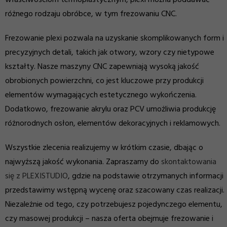
właściwościom termoplastycznym, plexi można poddawać
różnego rodzaju obróbce, w tym frezowaniu CNC.
Frezowanie plexi pozwala na uzyskanie skomplikowanych form i
precyzyjnych detali, takich jak otwory, wzory czy nietypowe
kształty. Nasze maszyny CNC zapewniają wysoką jakość
obrobionych powierzchni, co jest kluczowe przy produkcji
elementów wymagających estetycznego wykończenia.
Dodatkowo, frezowanie akrylu oraz PCV umożliwia produkcję
różnorodnych osłon, elementów dekoracyjnych i reklamowych.
Wszystkie zlecenia realizujemy w krótkim czasie, dbając o
najwyższą jakość wykonania. Zapraszamy do
skontaktowania
się z PLEXISTUDIO
, gdzie na podstawie otrzymanych informacji
przedstawimy wstępną wycenę oraz szacowany czas realizacji.
Niezależnie od tego, czy potrzebujesz pojedynczego elementu,
czy masowej produkcji – nasza oferta obejmuje frezowanie i