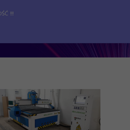
Ć !!!