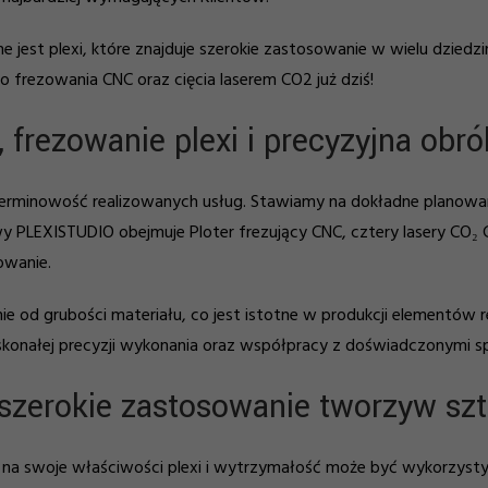
 jest plexi, które znajduje szerokie zastosowanie w wielu dziedz
o frezowania CNC oraz cięcia laserem CO2 już dziś!
frezowanie plexi i precyzyjna obr
 terminowość realizowanych usług. Stawiamy na dokładne planowan
LEXISTUDIO obejmuje Ploter frezujący CNC, cztery lasery CO₂ C
owanie.
nie od grubości materiału, co jest istotne w produkcji elementów
skonałej precyzji wykonania oraz współpracy z doświadczonymi spec
z szerokie zastosowanie tworzyw sz
uwagi na swoje właściwości plexi i wytrzymałość może być wykorz