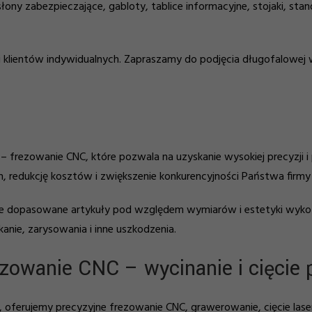
łony zabezpieczające, gabloty, tablice informacyjne, stojaki, st
 i klientów indywidualnych. Zapraszamy do podjęcia długofalowej
rezowanie CNC, które pozwala na uzyskanie wysokiej precyzji i
, redukcję kosztów i zwiększenie konkurencyjności Państwa firmy 
nie dopasowane artykuły pod względem wymiarów i estetyki wyko
anie, zarysowania i inne uszkodzenia.
zowanie CNC – wycinanie i cięcie p
rujemy precyzyjne frezowanie CNC, grawerowanie, cięcie lasero