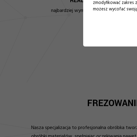
REALIZACJĘ
zmodyfikować zakres z
możesz wycofać swoją 
najbardziej wymagających zleceń.
FREZOWANIE
Nasza specjalizacja to profesjonalna obróbka tworz
obróbki materiałów, spełniając oczekiwania nawet