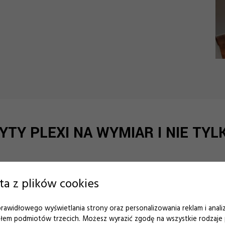
YTY PLEXI NA WYMIAR I NIE TYL
ta z plików cookies
 prawidłowego wyświetlania strony oraz personalizowania reklam i anali
ZAPEWNIAMY
iałem podmiotów trzecich. Możesz wyrazić zgodę na wszystkie rodzaje 