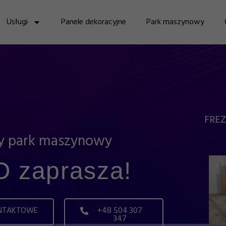
Usługi
Panele dekoracyjne
Park maszynowy
FREZ
ny park maszynowy
 zaprasza!
NTAKTOWE
+48 504 307
347