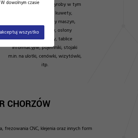
i. W dowolnym czasie
wszelkiego rodzaju wyroby w tym
standy, kieszenie, kuwety,
ekspozytory, osłony maszyn,
przegrody, szyldy, osłony
akceptuj wszystko
ochronne, gabloty, tablice
informacyjne, pojemniki, stojaki
m.in. na ulotki, cenówki, wizytówki,
itp.
IAR CHORZÓW
a, frezowania CNC, klejenia oraz innych form