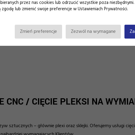
bieranych przez nas cookies lub odrzucić wszystkie poza niezbędnym
powtarzalność procesów, idealną
zgodę lub zmienić swoje preferencje w Ustawieniach Prywatności.
dokładność, a przede wszystkim
finalną jakość krawędzi.
Zmień preferencje
Zezwól na wymagane
Za
 CNC / CIĘCIE PLEKSI NA WYM
yw sztucznych – głównie plexi oraz sklejki. Oferujemy usługi cięci
 najbardziej wymagających Klientów.